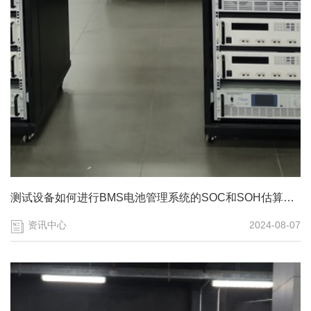
测试设备如何进行BMS电池管理系统的SOC和SOH估算测试
资讯中心
2024-08-07