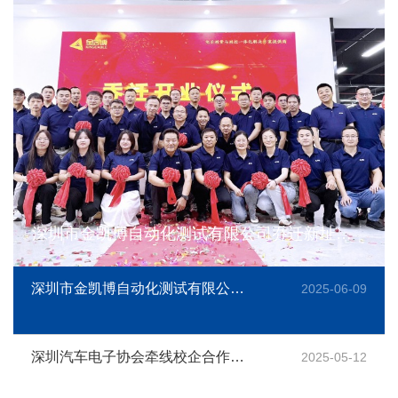
深圳市金凯博自动化测试有限公司乔迁新址暨开业仪式圆满举行
深圳市金凯博自动化测试有限公司乔迁新址暨开业仪式圆满举行
2025-06-09
深圳汽车电子协会牵线校企合作 深技大与金凯博共探产教融合新路径
2025-05-12