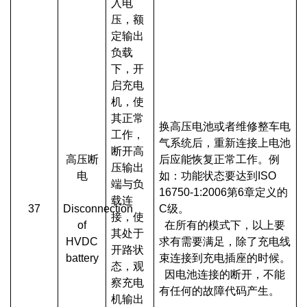
入电
压，额
定输出
负载
下，开
启充电
机，使
其正常
换高压电池或者维修整车电
工作，
气系统后，重新连接上电池
断开高
高压断
后应能恢复正常工作。例
压输出
电
如：功能状态要达到ISO
端与负
16750-1:2006第6章定义的
载连
37
Disconnection
C级。
接，使
of
在所有的模式下，以上要
其处于
HVDC
求有需要满足，除了充电线
开路状
battery
束连接到充电插座的时候。
态，观
因电池连接的断开，不能
察充电
有任何的故障代码产生。
机输出