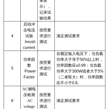
来表
示），
记录试
验结果
启动冲
击电流
按照要
4
试验
求进行
满足测试要求
Inrush
测试
current
在额定输入电压下，当负载
功率因
功率大于等于50%以上时，
按照要
数
功率因数应≥0.99；当负载
5
求进行
Power
功率大于300W或者大于5%
测试
Factor
（二者取大）时，功率因数
应不小于0.9。
AC侧电
压检测
按照要
6
AC
求进行
满足测试要求
voltage
测试