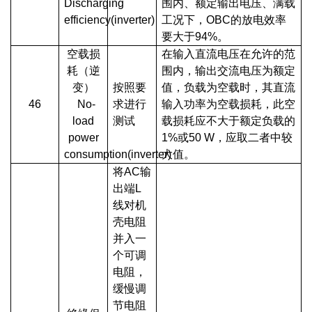
Discharging
围内、额定输出电压、满载
efficiency(inverter)
工况下，OBC的放电效率
要大于94%。
空载损
在输入直流电压在允许的范
耗（逆
围内，输出交流电压为额定
变）
按照要
值，负载为空载时，其直流
46
No-
求进行
输入功率为空载损耗，此空
load
测试
载损耗应不大于额定负载的
power
1%或50 W，应取二者中较
consumption(inverter)
大值。
将AC输
出端L
线对机
壳电阻
并入一
个可调
电阻，
缓慢调
节电阻