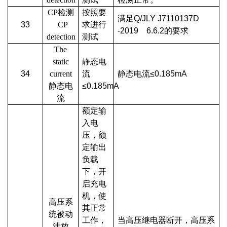
CP检测
按照要
满足Q/JLY J7110137D
33
CP
求进行
-2019 6.6.2的要求
detection
测试
The
static
静态电
34
current
流
静态电流≤0.185mA
静态电
≤0.185mA
流
额定输
入电
压，额
定输出
负载
下，开
启充电
机，使
高压系
其正常
统被动
工作，
当高压继电器断开，高压系
泄放