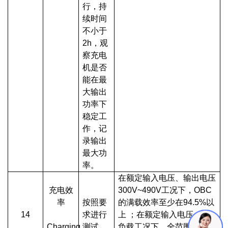
行，持
续时间
不小于
2h，观
察充电
机是否
能在最
大输出
功率下
稳定工
作，记
录输出
最大功
率。
在额定输入电压、输出电压
充电效
300V~490V工况下，OBC
率
按照要
的满载效率至少在94.5%以
14
求进行
上 ；在额定输入电压、满
Charging
测试
负载工况下，全范围输出电