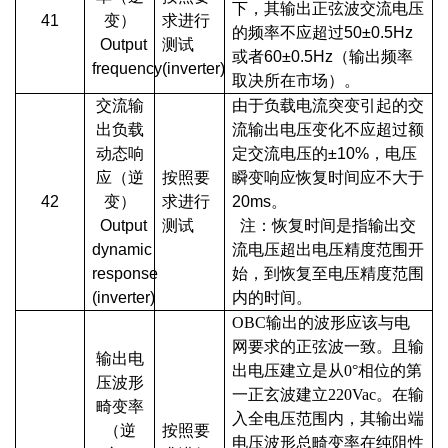
下，其输出正弦波交流电压
41
变）
求进行
的频率不应超过50±0.5Hz
Output
测试
或者60±0.5Hz（输出频率
frequency(inverter)
取决所在市场）。
交流输
由于负载电流突变引起的交
出负载
流输出电压变化不应超过额
动态响
定交流电压的±10%，电压
应（逆
按照要
瞬变响应恢复时间应不大于
42
变）
求进行
20ms。
Output
测试
注：恢复时间是指输出交
dynamic
流电压超出电压精度范围开
response
始，到恢复至电压精度范围
(inverter)
内的时间。
OBC输出的波形应该与电
网要求的正弦波一致。且输
输出电
出电压建立是从0°相位的第
压波形
一正玄波建立220Vac。在输
畸变率
入全电压范围内，其输出端
（逆
按照要
电压波形总畸变率在纯阻性