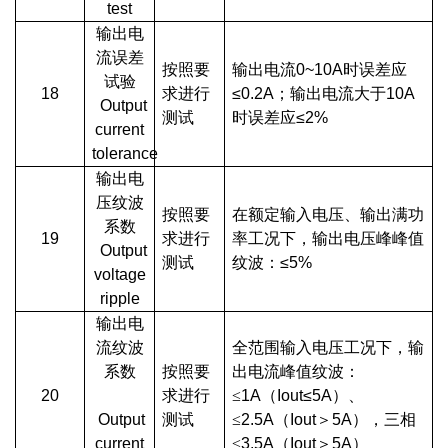
test
输出电
流误差
按照要
输出电流0~10A时误差应
试验
18
求进行
≤0.2A；输出电流大于10A
Output
测试
时误差应≤2%
current
tolerance
输出电
压纹波
按照要
在额定输入电压、输出满功
系数
19
求进行
率工况下，输出电压峰峰值
Output
测试
纹波：≤5%
voltage
ripple
输出电
流纹波
全范围输入电压工况下，输
系数
按照要
出电流峰值纹波：
20
求进行
≤
1A
（
Iout≤5A
）、
Output
测试
≤
2.5A
（
Iout
＞
5A
），三相
current
≤
3.5A
（
Iout
＞
5A
）