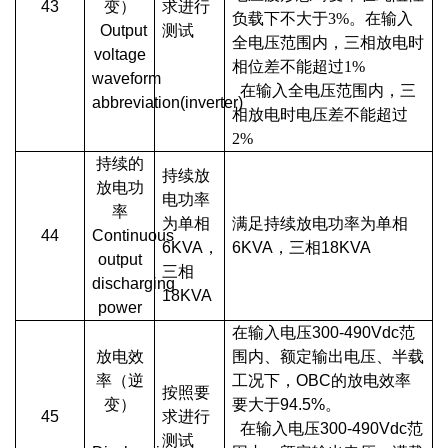
43
变）
求进行
负载下不大于3%。在输入
Output
测试
全电压范围内，三相放电时
voltage
相位差不能超过1%
waveform
在输入全电压范围内，三
abbreviation(inverter)
相放电时电压差不能超过
2%
持续的
持续放
放电功
电功率
率
为单相
满足持续放电功率为单相
44
Continuous
6KVA，
6KVA，三相18KVA
output
三相
discharging
18KVA
power
在输入电压300-490Vdc范
放电效
围内、额定输出电压、半载
率（逆
工况下，OBC的放电效率
按照要
变）
要大于94.5%。
45
求进行
在输入电压300-490Vdc范
测试