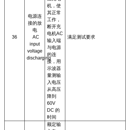
机，使
其正常
电源连
工作，
接的放
断开充
电
电机AC
36
AC
满足测试要求
输入端
input
与电源
voltage
的连
discharging
接，用
示波器
量测输
入电压
从高压
降到
60V
DC 的
时间
额定输