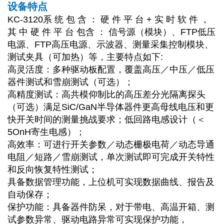
设备特点
KC-3120系 统 包 含 ： 硬 件 平 台 + 实 时 软 件 ，
其 中 硬 件 平 台 包含 ： 信号源（模块）、FTP低压
电源、FTP高压电源、示波器、测量采集控制模块、
测试夹具（可加热）等，主要特点如下:
高灵活度：多种驱动板配置，覆盖高压／中压／低压
器件测试和雪崩测试（可选）；
高精度测试：高共模仰制比的高压差分光隔离探头
（可选）满足SiC/GaN半导体器件更高母线电压和更
快开关时间的测量挑战要求；低回路电感设计（＜
5OnH寄生电感）；
高效率：可进行开关参数
／动态栅极电荷／动态导通
电阻／短路／雪崩测试，单次测试即可完成开关特性
和反向恢复特性测试；
具备数据管理功能，上位机可实现数据曲线、报告及
自动保存；
保护功能：具备器件防呆，对于带电、高温开箱、测
试参数异常、驱动电路异常可实现保护功能，