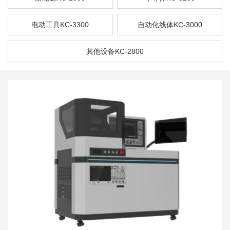
电动工具KC-3300
自动化线体KC-3000
其他设备KC-2800