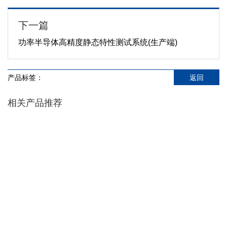
下一篇
功率半导体高精度静态特性测试系统(生产端)
产品标签：
返回
相关产品推荐