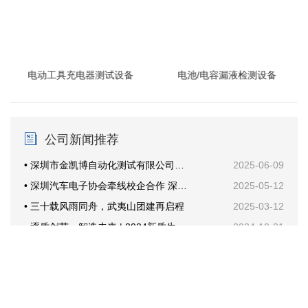
电池/电容漏液检测设备
18V电池包双头点焊机
公司新闻推荐
• 深圳市金凯博自动化测试有限公司乔迁新址暨开业仪式圆满举行
2025-06-09
• 深圳汽车电子协会牵线校企合作 深技大与金凯博共探产教融合新路径
2025-05-12
• 三十载风雨同舟，武夷山团建再启程
2025-03-12
• 逐质创芯，智造未来 | 2024新质生产力与功率半导体年会
2024-10-31
• 开启新征程 | 金凯博加入深圳市汽车电子行业协会
2024-09-25
行业动态推荐