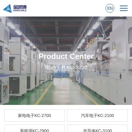
EN
Product Center
电动工具KC-3300
家电电子KC-2700
汽车电子KC-2100
新能源KC-2900
半导体KC-3100