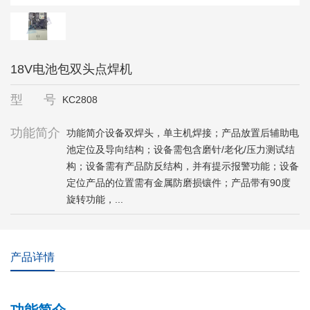
18V电池包双头点焊机
型 号
KC2808
功能简介
功能简介设备双焊头，单主机焊接；产品放置后辅助电
池定位及导向结构；设备需包含磨针/老化/压力测试结
构；设备需有产品防反结构，并有提示报警功能；设备
定位产品的位置需有金属防磨损镶件；产品带有90度
旋转功能，...
产品详情