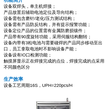
功能简介
设备双焊头，单主机焊接；
产品放置后辅助电池定位及导向结构；
设备需包含磨针/老化/压力测试结构；
设备需有产品防反结构，并有提示报警功能；
设备定位产品的位置需有金属防磨损镶件；
产品带有90度旋转功能，采用伺服结构翻转；
设备内带有3粒电池与需要碰焊的产品同步移动至出
口，员工拿取电池时不影响设备产能；
设备设有IO口检测功能；
触摸屏显示正在焊接完成的点位，焊接完成的点采用
不同颜色区分
生产效率
设备工艺周期16S，UPH=220pcs/H