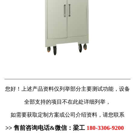
——————————————————————————————
您好！上述产品资料仅列举部分主要测试功能，设备
全部支持的项目不在此处详细列举，
如需要获取定制方案或公司介绍资料，请您联系
>> 售前咨询电话&微信：梁工
180-3306-9200