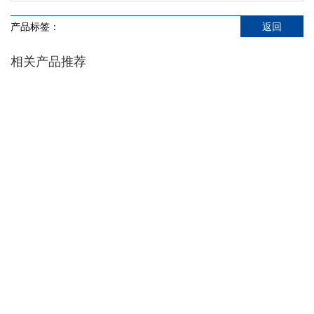
产品标签：
返回
相关产品推荐