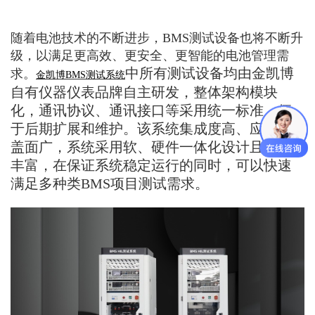
随着电池技术的不断进步，BMS测试设备也将不断升
级，以满足更高效、更安全、更智能的电池管理需
中所有测试设备均由金凯博
求。
金凯博BMS测试系统
自有仪器仪表品牌自主研发，整体架构模块
化，通讯协议、通讯接口等采用统一标准，便
于后期扩展和维护。该系统集成度高、应用覆
盖面广，系统采用软、硬件一体化设计且功能
丰富，在保证系统稳定运行的同时，可以快速
满足多种类BMS项目测试需求。