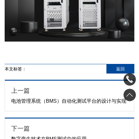
本文标签：
返回
上一篇
电池管理系统（BMS）自动化测试平台的设计与实现
下一篇
数字孪生技术在BMS测试中的应用