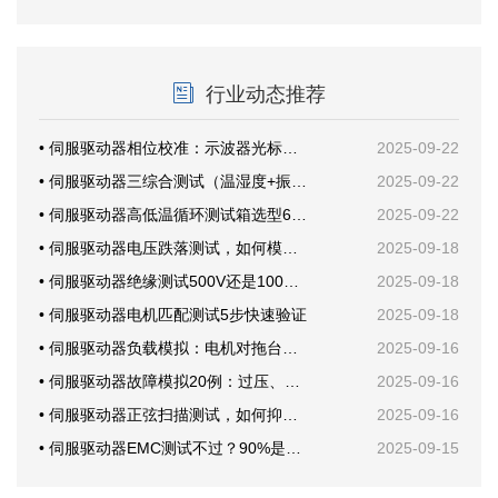
行业动态推荐
• 伺服驱动器相位校准：示波器光标这样放才准
2025-09-22
• 伺服驱动器三综合测试（温湿度+振动）案例分享
2025-09-22
• 伺服驱动器高低温循环测试箱选型6要素
2025-09-22
• 伺服驱动器电压跌落测试，如何模拟电网骤降？
2025-09-18
• 伺服驱动器绝缘测试500V还是1000V？
2025-09-18
• 伺服驱动器电机匹配测试5步快速验证
2025-09-18
• 伺服驱动器负载模拟：电机对拖台架还是回馈电子负载？
2025-09-16
• 伺服驱动器故障模拟20例：过压、欠压、短路一次学会
2025-09-16
• 伺服驱动器正弦扫描测试，如何抑制机械共振？
2025-09-16
• 伺服驱动器EMC测试不过？90%是这块PCB布局问题
2025-09-15