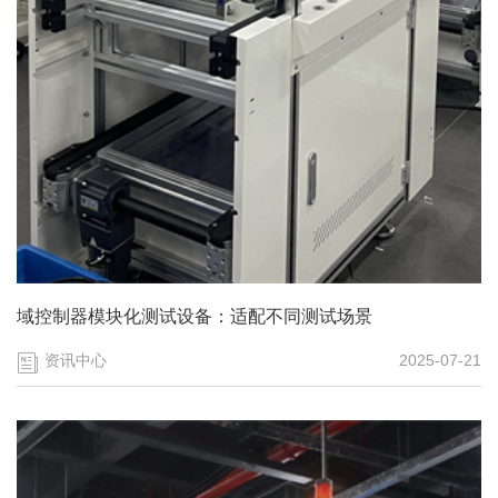
域控制器模块化测试设备：适配不同测试场景
资讯中心
2025-07-21