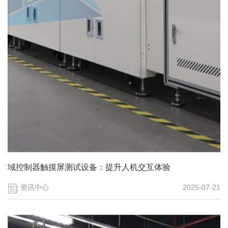
域控制器触摸屏测试设备：提升人机交互体验
资讯中心
2025-07-21