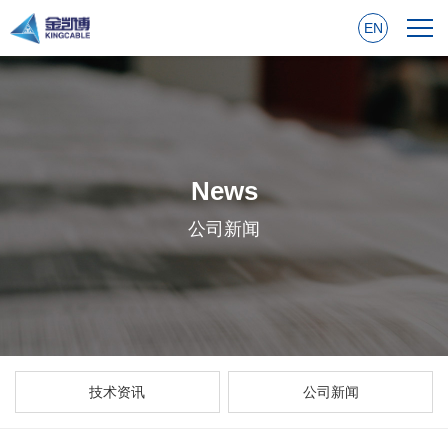
EN
News
公司新闻
技术资讯
公司新闻