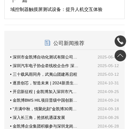
域控制器触摸屏测试设备：提升人机交互体验
公司新闻推荐
• 深圳市金凯博自动化测试有限公司乔迁新址暨开业仪式圆满举行
2025-06-09
• 深圳汽车电子协会牵线校企合作 深技大与金凯博共探产教融合新路径
2025-05-12
• 三十载风雨同舟，武夷山团建再启程
2025-03-12
• 逐质创芯，智造未来 | 2024新质生产力与功率半导体年会
2024-10-31
• 开启新征程 | 金凯博加入深圳市汽车电子行业协会
2024-09-25
• 金凯博BMS HIL项目晋级中国创新创业大赛国赛
2024-09-24
• "月满中秋，情聚此刻"金凯博30周年纪念活动
2024-09-18
• 深入长三角，抢抓机遇谋发展
2024-08-26
• 金凯博企业集团积极参与深圳龙岗甘坑社区安全生产培训，共筑安全防线
2024-06-28