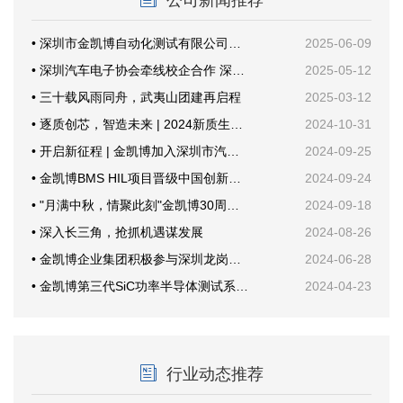
公司新闻推荐
• 深圳市金凯博自动化测试有限公司乔迁新址暨开业仪式圆满举行
2025-06-09
• 深圳汽车电子协会牵线校企合作 深技大与金凯博共探产教融合新路径
2025-05-12
• 三十载风雨同舟，武夷山团建再启程
2025-03-12
• 逐质创芯，智造未来 | 2024新质生产力与功率半导体年会
2024-10-31
• 开启新征程 | 金凯博加入深圳市汽车电子行业协会
2024-09-25
• 金凯博BMS HIL项目晋级中国创新创业大赛国赛
2024-09-24
• "月满中秋，情聚此刻"金凯博30周年纪念活动
2024-09-18
• 深入长三角，抢抓机遇谋发展
2024-08-26
• 金凯博企业集团积极参与深圳龙岗甘坑社区安全生产培训，共筑安全防线
2024-06-28
• 金凯博第三代SiC功率半导体测试系统首次公开亮相创新发展大会
2024-04-23
行业动态推荐