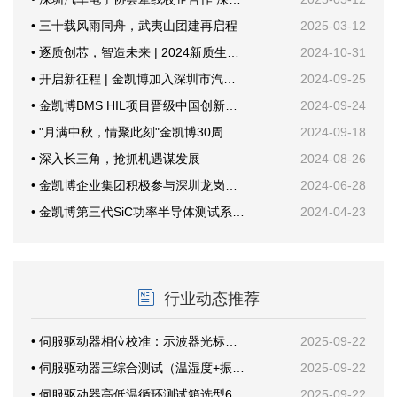
• 三十载风雨同舟，武夷山团建再启程
2025-03-12
• 逐质创芯，智造未来 | 2024新质生产力与功率半导体年会
2024-10-31
• 开启新征程 | 金凯博加入深圳市汽车电子行业协会
2024-09-25
• 金凯博BMS HIL项目晋级中国创新创业大赛国赛
2024-09-24
• "月满中秋，情聚此刻"金凯博30周年纪念活动
2024-09-18
• 深入长三角，抢抓机遇谋发展
2024-08-26
• 金凯博企业集团积极参与深圳龙岗甘坑社区安全生产培训，共筑安全防线
2024-06-28
• 金凯博第三代SiC功率半导体测试系统首次公开亮相创新发展大会
2024-04-23
行业动态推荐
• 伺服驱动器相位校准：示波器光标这样放才准
2025-09-22
• 伺服驱动器三综合测试（温湿度+振动）案例分享
2025-09-22
• 伺服驱动器高低温循环测试箱选型6要素
2025-09-22