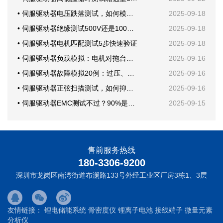
• 伺服驱动器电压跌落测试，如何模拟电网骤降？
2025-09-18
• 伺服驱动器绝缘测试500V还是1000V？
2025-09-18
• 伺服驱动器电机匹配测试5步快速验证
2025-09-18
• 伺服驱动器负载模拟：电机对拖台架还是回馈电子负载？
2025-09-16
• 伺服驱动器故障模拟20例：过压、欠压、短路一次学会
2025-09-16
• 伺服驱动器正弦扫描测试，如何抑制机械共振？
2025-09-16
• 伺服驱动器EMC测试不过？90%是这块PCB布局问题
2025-09-15
售前服务热线
180-3306-9200
深圳市龙岗区南湾街道布澜路133号外经工业区厂房3栋1、3层
友情链接：
锂电储能系统
骨密度仪
锂离子电池
接线端子
微量元素
分析仪