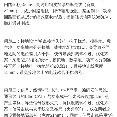
回路面积≤5cm²，同时用铜皮加厚功率走线（宽度
≥2mm），减少回路阻抗，降低辐射强度。某案例中，功率
回路面积从15cm²缩减至4cm²后，辐射骚扰值降低8dBμV，
顺利通过测试。
问题二：接地设计“单点接地失效”，抗干扰差。模拟地、数
字地、功率地未分开接地，或接地阻抗超1Ω，会导致不同
地之间的电位差引入干扰，使传导骚扰测试不过。优化方
案：采用“星型接地”设计，模拟地、数字地、功率地分别连
接至同一接地排（接地阻抗≤0.5Ω），且接地走线宽度
≥3mm，避免接地线上的电流耦合干扰信号。
问题三：信号走线“平行过长”，串扰严重。编码器信号线、
通讯线（如EtherCAT）与功率线平行走线长度超5cm，会
产生串扰，导致信号波形失真，抗扰度测试不过。优化方
案：信号走线与功率线交叉布局（夹角90°），或在两者之
间设置接地隔离带（宽度≥1mm）；同时，信号走线采用“差