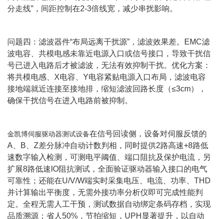
分走线”，间距控制在2-3倍线宽，减少串扰影响。
问题四：滤波器件“布局远离干扰源”，滤波效果差。EMC滤
波电容、共模电感未靠近电源入口或信号接口，导致干扰信
号已进入电路后才被滤波，无法有效抑制干扰。优化方案：
将共模电感、X电容、Y电容紧贴电源入口布局，滤波电容
接地端就近连接至接地排，缩短滤波回路长度（≤3cm），
确保干扰信号在进入电路前被抑制。
在信号回读侧，设备对伺服反馈的
金凯博伺服驱动器测试设备
A、B、Z差分脉冲自动计数判相，同时提供2路高速+8路低
速数字输入检测，可测电平阈值、端口阻抗及保护电流，另
扩展8路低速IO阻抗测试，全面验证驱动器输入接口的电气
可靠性；还能在U/V/W端实时采集电压、电流、功率、THD
并计算输出平衡度，无需外接功率分析仪即可完成性能判
定。全程无需人工干预，测试数据自动绑定条码存档，实现
品质溯源；省人50%，节拍缩短，UPH显著提升，以自动