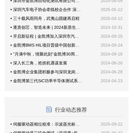
• 深圳市金凯博自动化测试有限公司乔迁新址暨开业仪式圆满举行
2025-06-09
• 深圳汽车电子协会牵线校企合作 深技大与金凯博共探产教融合新路径
2025-05-12
• 三十载风雨同舟，武夷山团建再启程
2025-03-12
• 逐质创芯，智造未来 | 2024新质生产力与功率半导体年会
2024-10-31
• 开启新征程 | 金凯博加入深圳市汽车电子行业协会
2024-09-25
• 金凯博BMS HIL项目晋级中国创新创业大赛国赛
2024-09-24
• "月满中秋，情聚此刻"金凯博30周年纪念活动
2024-09-18
• 深入长三角，抢抓机遇谋发展
2024-08-26
• 金凯博企业集团积极参与深圳龙岗甘坑社区安全生产培训，共筑安全防线
2024-06-28
• 金凯博第三代SiC功率半导体测试系统首次公开亮相创新发展大会
2024-04-23
行业动态推荐
• 伺服驱动器相位校准：示波器光标这样放才准
2025-09-22