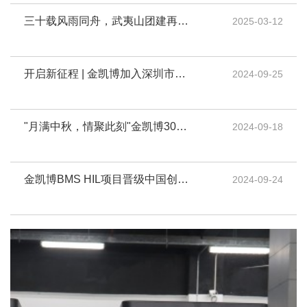
三十载风雨同舟，武夷山团建再启程
2025-03-12
开启新征程 | 金凯博加入深圳市汽车电子行业协会
2024-09-25
"月满中秋，情聚此刻"金凯博30周年纪念活动
2024-09-18
金凯博BMS HIL项目晋级中国创新创业大赛国赛
2024-09-24