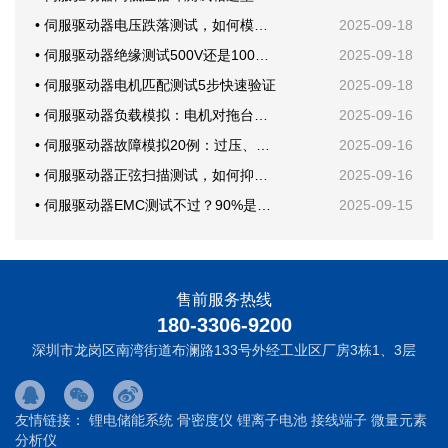
• 伺服驱动器电压跌落测试，如何模拟电网骤降？
2025-09-18
• 伺服驱动器绝缘测试500V还是1000V？
2025-09-18
• 伺服驱动器电机匹配测试5步快速验证
2025-09-18
• 伺服驱动器负载模拟：电机对拖台架还是回馈电子负载？
2025-09-16
• 伺服驱动器故障模拟20例：过压、欠压、短路一次学会
2025-09-16
• 伺服驱动器正弦扫描测试，如何抑制机械共振？
2025-09-16
• 伺服驱动器EMC测试不过？90%是这块PCB布局问题
2025-09-15
售前服务热线
180-3306-9200
深圳市龙岗区南湾街道布澜路133号外经工业区厂房3栋1、3层
友情链接：
锂电储能系统
骨密度仪
锂离子电池
接线端子
微量元素
分析仪