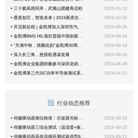
• 三十载风雨同舟，武夷山团建再启程
2025-03-12
• 逐质创芯，智造未来 | 2024新质生产力与功率半导体年会
2024-10-31
• 开启新征程 | 金凯博加入深圳市汽车电子行业协会
2024-09-25
• 金凯博BMS HIL项目晋级中国创新创业大赛国赛
2024-09-24
• "月满中秋，情聚此刻"金凯博30周年纪念活动
2024-09-18
• 深入长三角，抢抓机遇谋发展
2024-08-26
• 金凯博企业集团积极参与深圳龙岗甘坑社区安全生产培训，共筑安全防线
2024-06-28
• 金凯博第三代SiC功率半导体测试系统首次公开亮相创新发展大会
2024-04-23
行业动态推荐
• 伺服驱动器相位校准：示波器光标这样放才准
2025-09-22
• 伺服驱动器三综合测试（温湿度+振动）案例分享
2025-09-22
• 伺服驱动器高低温循环测试箱选型6要素
2025-09-22