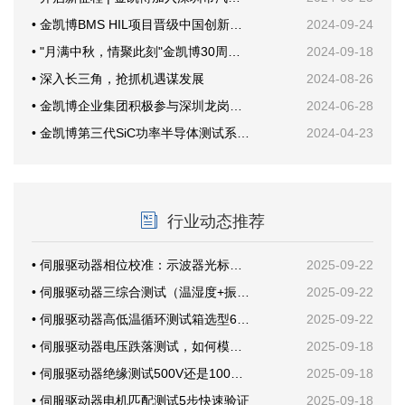
• 金凯博BMS HIL项目晋级中国创新创业大赛国赛
2024-09-24
• "月满中秋，情聚此刻"金凯博30周年纪念活动
2024-09-18
• 深入长三角，抢抓机遇谋发展
2024-08-26
• 金凯博企业集团积极参与深圳龙岗甘坑社区安全生产培训，共筑安全防线
2024-06-28
• 金凯博第三代SiC功率半导体测试系统首次公开亮相创新发展大会
2024-04-23
行业动态推荐
• 伺服驱动器相位校准：示波器光标这样放才准
2025-09-22
• 伺服驱动器三综合测试（温湿度+振动）案例分享
2025-09-22
• 伺服驱动器高低温循环测试箱选型6要素
2025-09-22
• 伺服驱动器电压跌落测试，如何模拟电网骤降？
2025-09-18
• 伺服驱动器绝缘测试500V还是1000V？
2025-09-18
• 伺服驱动器电机匹配测试5步快速验证
2025-09-18