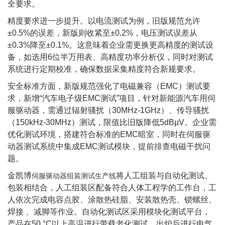
全要求。
精度要求进一步提升。以电流测试为例，旧版规范允许
±0.5%的误差，新版则收紧至±0.2%，电压测试误差从
±0.3%降至±0.1%。这意味着企业需更换更高精度的测试设
备，如选用6位半万用表、高精度功率分析仪，同时对测试
系统进行定期校准，确保数据采集精度符合新规要求。
安全标准方面，新版规范强化了电磁兼容（EMC）测试要
求，新增“汽车电子级EMC测试”项目，针对新能源汽车用伺
服驱动器，需通过辐射骚扰（30MHz-1GHz）、传导骚扰
（150kHz-30MHz）测试，限值比旧版降低5dBμV。企业需
优化测试环境，搭建符合标准的EMC暗室，同时在伺服驱
动器测试系统中集成EMC测试模块，提前排查电磁干扰问
题。
金凯博
将人工组装与自动化测试、
伺服驱动器组装测试生产线
包装相结合，人工组装区配备符合人体工程学的工作台，工
人依次完成电容点胶、涂散热硅脂、安装散热壳、锁螺丝、
焊接 、减脚等作业。自动化测试区采用模块化测试平台，
产品在50 °C以上高温进行带载老化测试，出炉后进行电气