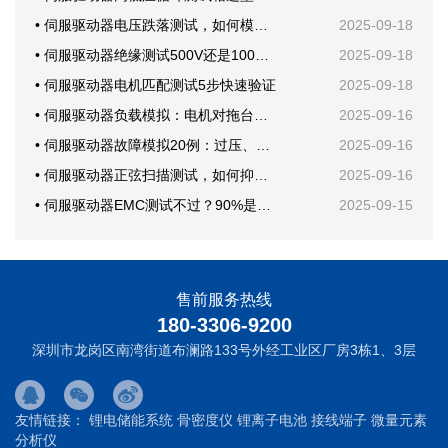
• 伺服驱动器电压跌落测试，如何模拟电网骤降？
2025-09-18
• 伺服驱动器绝缘测试500V还是1000V？
2025-09-18
• 伺服驱动器电机匹配测试5步快速验证
2025-09-18
• 伺服驱动器负载模拟：电机对拖台架还是回馈电子负载？
2025-09-16
• 伺服驱动器故障模拟20例：过压、欠压、短路一次学会
2025-09-16
• 伺服驱动器正弦扫描测试，如何抑制机械共振？
2025-09-16
• 伺服驱动器EMC测试不过？90%是这块PCB布局问题
2025-09-15
售前服务热线
180-3306-9200
深圳市龙岗区南湾街道布澜路133号外经工业区厂房3栋1、3层
友情链接：
锂电储能系统
骨密度仪
锂离子电池
接线端子
微量元素
分析仪