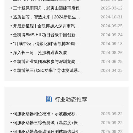
• 三十载风雨同舟，武夷山团建再启程
2025-03-12
• 逐质创芯，智造未来 | 2024新质生产力与功率半导体年会
2024-10-31
• 开启新征程 | 金凯博加入深圳市汽车电子行业协会
2024-09-25
• 金凯博BMS HIL项目晋级中国创新创业大赛国赛
2024-09-24
• "月满中秋，情聚此刻"金凯博30周年纪念活动
2024-09-18
• 深入长三角，抢抓机遇谋发展
2024-08-26
• 金凯博企业集团积极参与深圳龙岗甘坑社区安全生产培训，共筑安全防线
2024-06-28
• 金凯博第三代SiC功率半导体测试系统首次公开亮相创新发展大会
2024-04-23
行业动态推荐
• 伺服驱动器相位校准：示波器光标这样放才准
2025-09-22
• 伺服驱动器三综合测试（温湿度+振动）案例分享
2025-09-22
• 伺服驱动器高低温循环测试箱选型6要素
2025-09-22