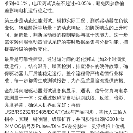
准到±0.1%，电压测试误差不超过±0.05%，避免因参数偏
差影响电机运行稳定性。
第三步是动态性能测试。模拟实际工况，测试驱动器在负载
变化、转速阶跃等场景下的动态响应，如阶跃响应的上升时
间、超调量，判断驱动器的控制精度与抗干扰能力。这一步
需依赖伺服驱动器测试系统的实时数据采集与分析功能，捕
捉毫秒级的参数变化。
最后是可靠性筛查。通过短时间的老化测试（如2小时满负
载运行），结合温升、噪音检测，排查潜在的硬件故障，确
保驱动器出厂后能稳定运行。整个流程需严格遵循行业标
准，每一步都需生成测试报告，为产品质量追溯提供依据。
金凯博伺服驱动器测试设备
集显示、通讯、信号仿真与电参
数测量于一体：先通过数码管自动识别缺段、反装、暗影、
亮度异常，确保人机界面完好；再借
USB/RS232/RS485/ECAT总线与产品同步，替代人工输入
指令，实现一键唤醒、级联扩容，并同步输出2路200 kHz
24V OC信号及Pulse±/Dir± 5V差分脉冲，灵活模拟上位机