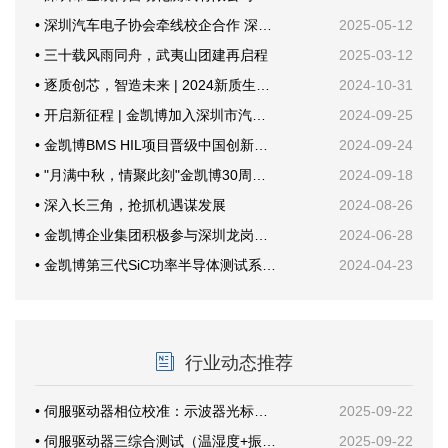
• 深圳汽车电子协会牵线校企合作 深技大与金凯博共探产教融合新路径
2025-05-12
• 三十载风雨同舟，武夷山团建再启程
2025-03-12
• 逐质创芯，智造未来 | 2024新质生产力与功率半导体年会
2024-10-31
• 开启新征程 | 金凯博加入深圳市汽车电子行业协会
2024-09-25
• 金凯博BMS HIL项目晋级中国创新创业大赛国赛
2024-09-24
• "月满中秋，情聚此刻"金凯博30周年纪念活动
2024-09-18
• 深入长三角，抢抓机遇谋发展
2024-08-26
• 金凯博企业集团积极参与深圳龙岗甘坑社区安全生产培训，共筑安全防线
2024-06-28
• 金凯博第三代SiC功率半导体测试系统首次公开亮相创新发展大会
2024-04-23
行业动态推荐
• 伺服驱动器相位校准：示波器光标这样放才准
2025-09-22
• 伺服驱动器三综合测试（温湿度+振动）案例分享
2025-09-22