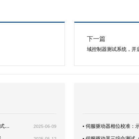
下一篇
域控制器测试系统，开
• 深圳市金凯博自动化测试有限公司乔迁新址暨开业仪式圆满举行
• 伺服驱动器相位校准：
2025-06-09
• 深圳汽车电子协会牵线校企合作 深技大与金凯博共探产教融合新路径
• 伺服驱动器三综合测试
2025-05-12