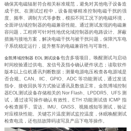
确保其电磁辐射符合相关标准规范，避免对其他电子设备造
成干扰。在测试过程中，设备能够精准控制电磁干扰的强
度、频率、调制方式等参数，模拟不同工况下的电磁环境，
全面评估域控制器的电磁兼容性能。通过测试发现的电磁兼
容问题，工程师可针对性地优化域控制器的电路设计、屏蔽
措施与接地方案，解决电磁干扰与被干扰问题，保障汽车电
子系统稳定运行，提升整车的电磁兼容性与可靠性。
包含多项项目。唤醒测试与启动
金凯博域控制器 EOL 测试设备
时间校验通过供电、发信号及指令确认硬件状态；读取软件
版本以上位机通讯判断数据；测量电源电压检查各电源域是
否合规。CAN、IIC、GPIO、ADC 等功能测试，通过发送
指令、接收回执等方式验证通讯及数值正常。金凯博域控制
器EOL测试设备存储相关的 Nor Flash、LPDDR5、UFS 测
试，通过读写操作确认有效性。ETH 功能测试借 ICMP 指
令检查握手。雷达、IMU、GNSS、视频感知等测试，验证
对应模块性能。关键芯片温度测试监控温度，休眠唤醒测试
检查电流，还包括故障码读写及产品下电等操作。