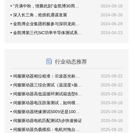
• "月满中秋，情聚此刻"金凯博30周年纪念活动
2024-09-18
• 深入长三角，抢抓机遇谋发展
2024-08-26
• 金凯博企业集团积极参与深圳龙岗甘坑社区安全生产培训，共筑安全防线
2024-06-28
• 金凯博第三代SiC功率半导体测试系统首次公开亮相创新发展大会
2024-04-23
行业动态推荐
• 伺服驱动器相位校准：示波器光标这样放才准
2025-09-22
• 伺服驱动器三综合测试（温湿度+振动）案例分享
2025-09-22
• 伺服驱动器高低温循环测试箱选型6要素
2025-09-22
• 伺服驱动器电压跌落测试，如何模拟电网骤降？
2025-09-18
• 伺服驱动器绝缘测试500V还是1000V？
2025-09-18
• 伺服驱动器电机匹配测试5步快速验证
2025-09-18
• 伺服驱动器负载模拟：电机对拖台架还是回馈电子负载？
2025-09-16