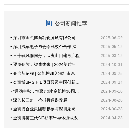
公司新闻推荐
• 深圳市金凯博自动化测试有限公司乔迁新址暨开业仪式圆满举行
2025-06-09
• 深圳汽车电子协会牵线校企合作 深技大与金凯博共探产教融合新路径
2025-05-12
• 三十载风雨同舟，武夷山团建再启程
2025-03-12
• 逐质创芯，智造未来 | 2024新质生产力与功率半导体年会
2024-10-31
• 开启新征程 | 金凯博加入深圳市汽车电子行业协会
2024-09-25
• 金凯博BMS HIL项目晋级中国创新创业大赛国赛
2024-09-24
• "月满中秋，情聚此刻"金凯博30周年纪念活动
2024-09-18
• 深入长三角，抢抓机遇谋发展
2024-08-26
• 金凯博企业集团积极参与深圳龙岗甘坑社区安全生产培训，共筑安全防线
2024-06-28
• 金凯博第三代SiC功率半导体测试系统首次公开亮相创新发展大会
2024-04-23