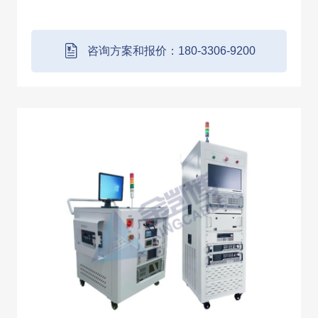
议、通讯接口等采用统一标准，便于后期扩展
和维护。该系统集成度高、应用覆盖面广，系
统采用软、硬件一体化设计且功能丰富，在保
咨询方案和报价：180-3306-9200
证系统稳定运行的同时，可以快速满足多种类
BMU项目测试需求。