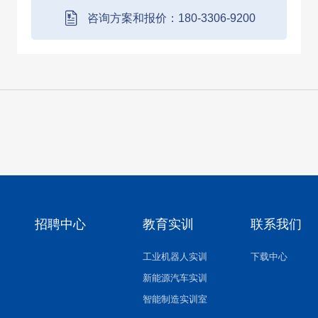
压测试;6.线束通断与粘连检测MASTER检测
咨询方案和报价：180-3306-9200
（设...
招聘中心
教育实训
联系我们
工业机器人实训
下载中心
新能源汽车实训
智能制造实训室