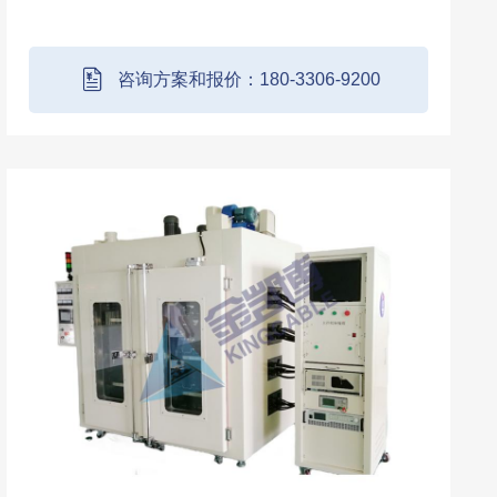
BMC从控及其他产品老化用途，通过自研老化
测试平台扫描条码，进行BMS产品统一管理、
分别采集与监控与带载老化，数据上传MES系
咨询方案和报价：180-3306-9200
统，...