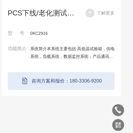
PCS下线/老化测试系统
了解更多
型 号
0KC2916
功能简介
系统简介本系统主要包括:高低温试验箱，供电
系统，负载系统，数据监控系统，产品通讯系
统五个部分组成,五个部分独立设计，中间通过
快速连接头连接，方便维护和更换，从而实现
自动化测试。系统特点1.工艺流程:接线→安...
咨询方案和报价：180-3306-9200