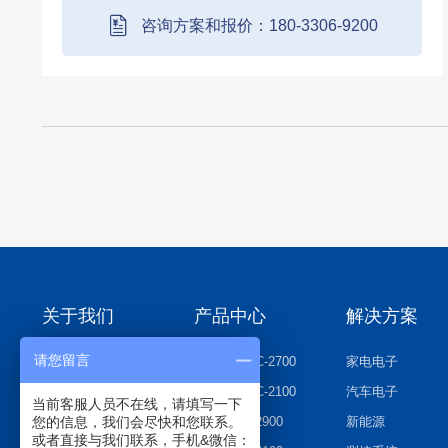
件夹;5、设备治具定位精准,具备防呆措施,避
咨询方案和报价：180-3306-9200
免用错...
关于我们
产品中心
解决方案
请您留言
资讯中心
家电电子KC-2700
家电电子
公司介绍
汽车电子KC-2100
汽车电子
当前客服人员不在线，请填写一下
集团架构
新能源KC-2900
新能源
您的信息，我们会尽快和您联系。
或者直接与我们联系，手机&微信：