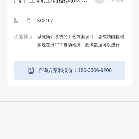
型 号
KC2107
功能简介
系统简介系统的工艺方案设计，总成功能检测
实现在线FCT自动检测，测试数据可以进行存
储及扫码查询。通过连续、高效、高质量的自
动化生产。保证产品的过程质量控制，满足客
户质量目标及要求，UPH=30S/个。测试项目·
咨询方案和报价：180-3306-9200
按...