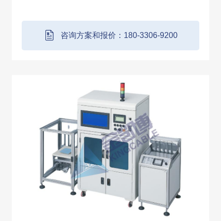
（PDU )集成模块的自动化测试设备，该系统
用于验证三合一总成的功能、性能和安全性，
可单独测试亦可多功能一起测试，确保其在整
咨询方案和报价：180-3306-9200
车高压系统...