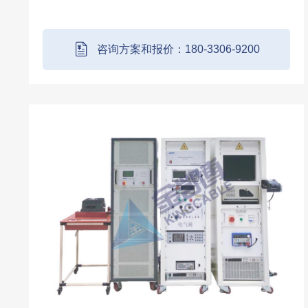
CAN、LIN通信、休眠测试、AD检测测试、唤
醒测试、开关检测、高低边驱动测试、继电器
驱动测试、碰撞检测、钥匙检测等内容，设备
咨询方案和报价：180-3306-9200
能...