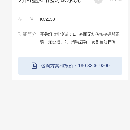
型 号
KC2138
功能简介
开关组功能测试：1、表面无划伤按键镭雕正
确，无缺损。2、扫码启动：设备自动扫码
（能实现在倍速链上自动扫码）；3、工装定
位与防护：框架仿形定位，产品表面防护;4、
全检项目：CCD影像检测背光、背光亮度，字
咨询方案和报价：180-3306-9200
符是否...